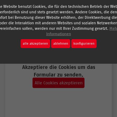
se Website benutzt Cookies, die für den technischen Betrieb der Web
erforderlich sind und stets gesetzt werden. Andere Cookies, die den
Geburtstag *
fort bei Benutzung dieser Website erhöhen, der Direktwerbung di
oder die Interaktion mit anderen Websites und sozialen Netzwerke
vereinfachen sollen, werden nur mit Ihrer Zustimmung gesetzt.
Meh
Informationen
Adresse und Hausnummer *
alle akzeptieren
ablehnen
konfigurieren
PLZ *
Akzeptiere die Cookies um das
Formular zu senden.
Alle Cookies akzeptieren
Ort *
Geschlecht *